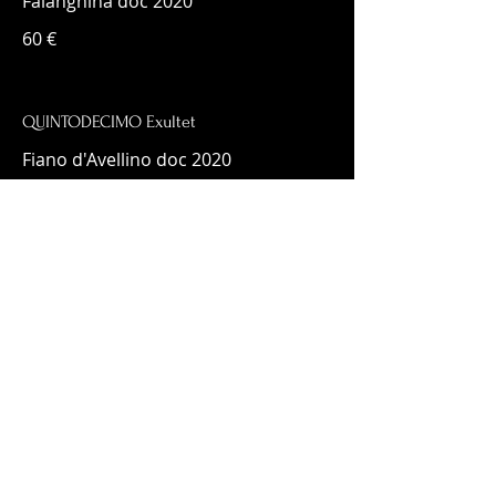
Falanghina doc 2020
60 €
QUINTODECIMO Exultet
Fiano d'Avellino doc 2020
60 €
QUINTODECIMO Giallo d' Arles
Greco di Tufo 2020
60 €
QUINTODECIMO Grande Cuvée Luigi Moio
40% Greco 20% Falanghina 40%